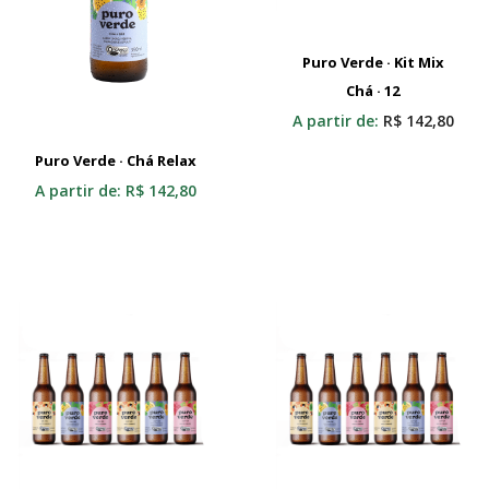
Puro Verde · Kit Mix
Adicionar Ao Carrinho
Chá · 12
A partir de:
R$
142,80
Puro Verde · Chá Relax
Selecionar
A partir de:
R$
142,80