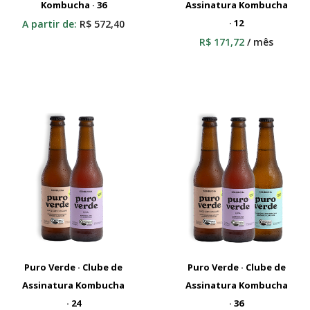
Kombucha · 36
Adicionar Ao Carrinho
Assinatura Kombucha
Adicionar Ao Carrinho
· 12
A partir de:
R$
572,40
R$
171,72
/ mês
Puro Verde · Clube de
Puro Verde · Clube de
Assinatura Kombucha
Adicionar Ao Carrinho
Assinatura Kombucha
Adicionar Ao Carrinho
· 24
· 36