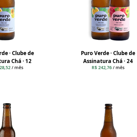
rde · Clube de
Puro Verde · Clube de
nar Ao Carrinho
Adicionar Ao Carrinho
tura Chá · 12
Assinatura Chá · 24
28,52
/ mês
R$
242,76
/ mês