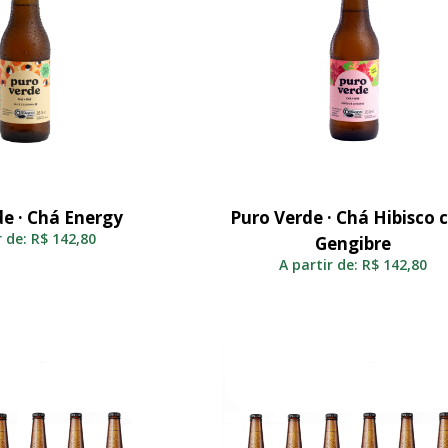
de · Chá Energy
Puro Verde · Chá Hibisco
elecionar
Selecionar
r de:
R$
142,80
Gengibre
A partir de:
R$
142,80