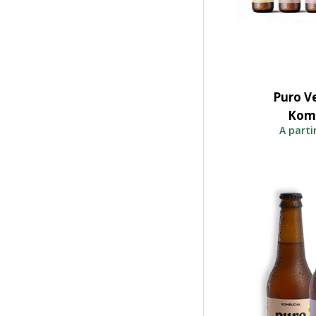
Puro Ve
Adicio
Komb
A parti