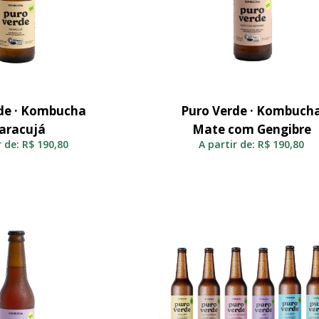
de · Kombucha
Puro Verde · Kombuch
elecionar
Selecionar
aracujá
Mate com Gengibre
r de:
R$
190,80
A partir de:
R$
190,80