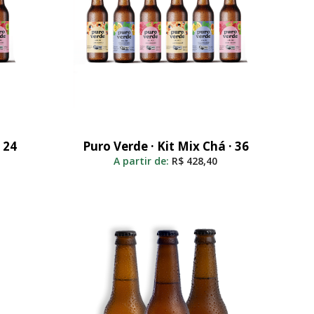
 24
Puro Verde · Kit Mix Chá · 36
Adicionar Ao Carrinho
A partir de:
R$
428,40