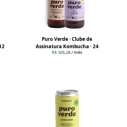
Puro Verde · Clube de
Adicionar Ao Carrinho
12
Assinatura Kombucha · 24
R$
305,28
/ mês