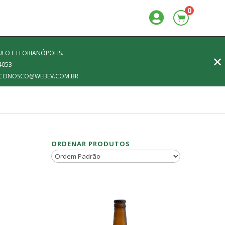
0

LO E FLORIANÓPOLIS.
✕
4053
FALECONOSCO@WEBEV.COM.BR