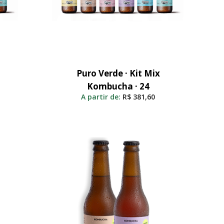
Puro Verde · Kit Mix
Adicionar Ao Carrinho
Kombucha · 24
A partir de:
R$
381,60