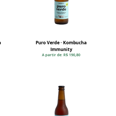
a
Puro Verde · Kombucha
Selecionar
Immunity
A partir de:
R$
190,80