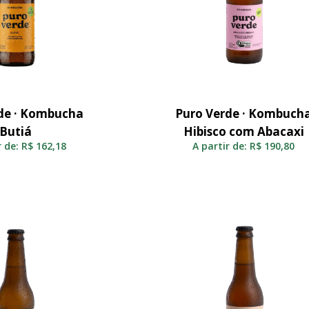
de · Kombucha
Puro Verde · Kombuch
elecionar
Selecionar
Butiá
Hibisco com Abacaxi
r de:
R$
162,18
A partir de:
R$
190,80