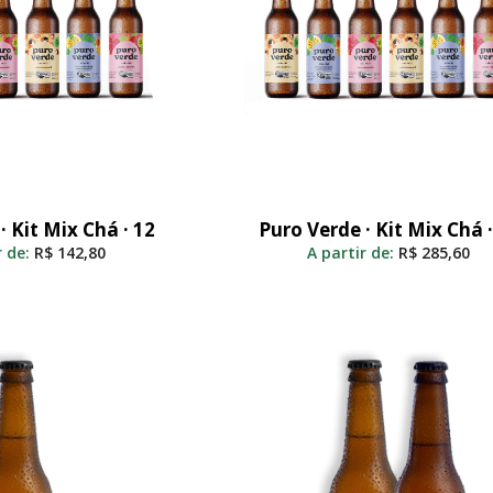
· Kit Mix Chá · 12
Puro Verde · Kit Mix Chá ·
nar Ao Carrinho
Adicionar Ao Carrinho
r de:
R$
142,80
A partir de:
R$
285,60