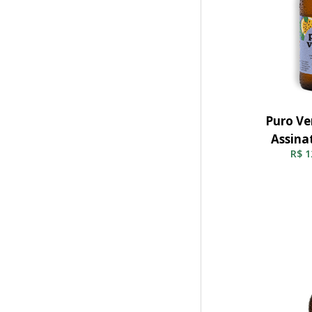
Puro Ve
Adicio
Assina
R$
1