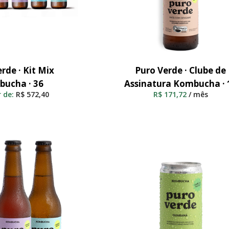
rde · Kit Mix
Puro Verde · Clube de
nar Ao Carrinho
Adicionar Ao Carrinho
ucha · 36
Assinatura Kombucha · 
r de:
R$
572,40
R$
171,72
/ mês