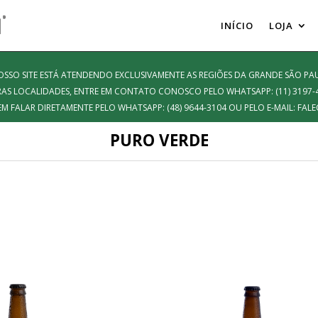
INÍCIO
LOJA
SO SITE ESTÁ ATENDENDO EXCLUSIVAMENTE AS REGIÕES DA GRANDE SÃO PAU
AS LOCALIDADES, ENTRE EM CONTATO CONOSCO PELO WHATSAPP: (11) 3197-
EM FALAR DIRETAMENTE PELO WHATSAPP: (48) 9644-3104 OU PELO E-MAIL: 
PURO VERDE