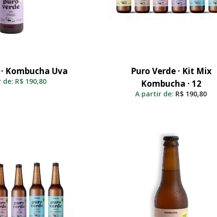
 · Kombucha Uva
Puro Verde · Kit Mix
elecionar
Adicionar Ao Carrinho
r de:
R$
190,80
Kombucha · 12
A partir de:
R$
190,80