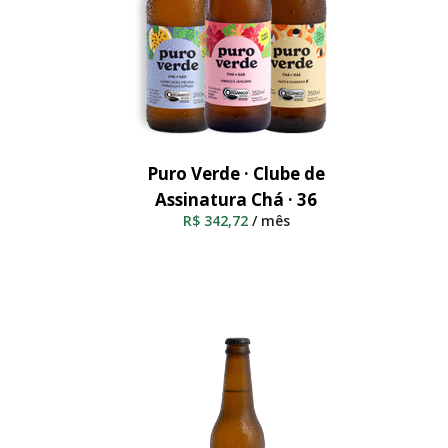
Puro Verde · Clube de
Adicionar Ao Carrinho
Assinatura Chá · 36
R$
342,72
/ mês