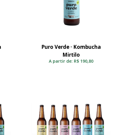
a
Puro Verde · Kombucha
Selecionar
Mirtilo
A partir de:
R$
190,80