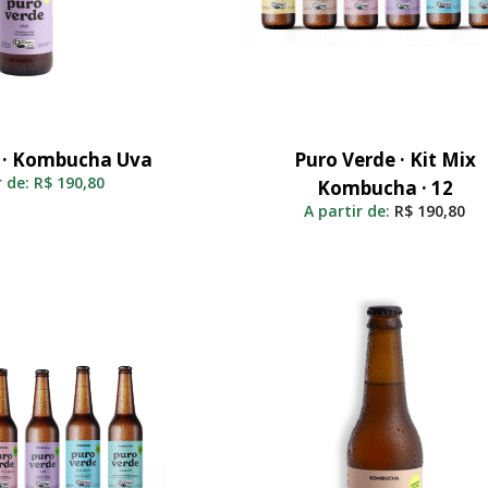
 · Kombucha Uva
Puro Verde · Kit Mix
elecionar
Adicionar Ao Carrinho
r de:
R$
190,80
Kombucha · 12
A partir de:
R$
190,80