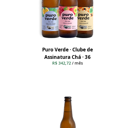
Puro Verde · Clube de
Adicionar Ao Carrinho
Assinatura Chá · 36
R$
342,72
/ mês