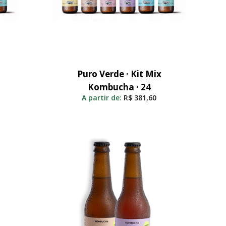
Puro Verde · Kit Mix
Adicionar Ao Carrinho
Kombucha · 24
A partir de:
R$
381,60