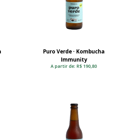
a
Puro Verde · Kombucha
Selecionar
Immunity
A partir de:
R$
190,80