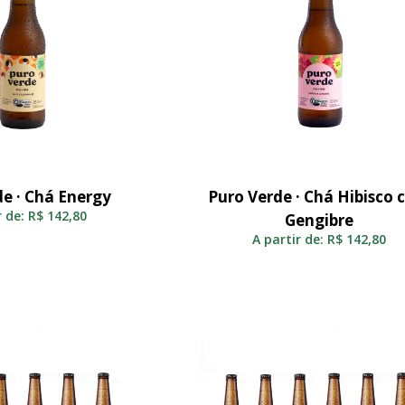
de · Chá Energy
Puro Verde · Chá Hibisco
elecionar
Selecionar
r de:
R$
142,80
Gengibre
A partir de:
R$
142,80