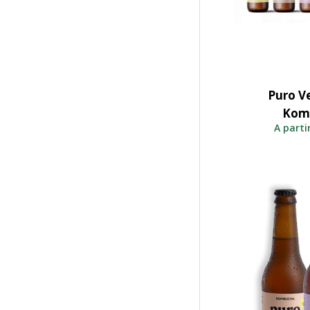
Puro Ve
Adicio
Komb
A parti