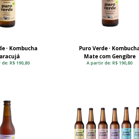
de · Kombucha
Puro Verde · Kombuch
elecionar
Selecionar
aracujá
Mate com Gengibre
r de:
R$
190,80
A partir de:
R$
190,80