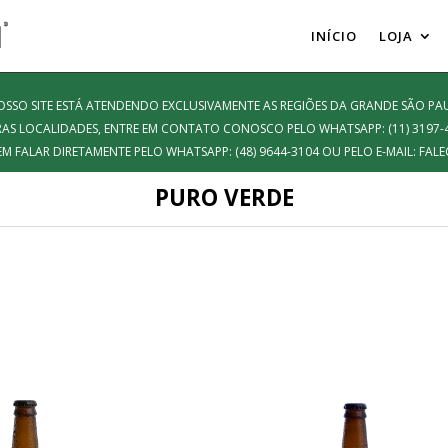
INÍCIO
LOJA
SO SITE ESTÁ ATENDENDO EXCLUSIVAMENTE AS REGIÕES DA GRANDE SÃO PAU
AS LOCALIDADES, ENTRE EM CONTATO CONOSCO PELO WHATSAPP: (11) 3197-
EM FALAR DIRETAMENTE PELO WHATSAPP: (48) 9644-3104 OU PELO E-MAIL: 
PURO VERDE