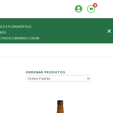
0

LO E FLORIANÓPOLIS.
✕
4053
FALECONOSCO@WEBEV.COM.BR