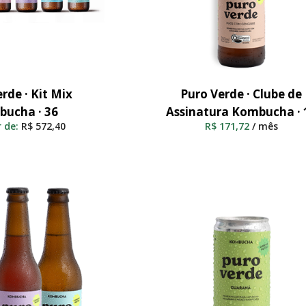
rde · Kit Mix
Puro Verde · Clube de
nar Ao Carrinho
Adicionar Ao Carrinho
ucha · 36
Assinatura Kombucha · 
r de:
R$
572,40
R$
171,72
/ mês