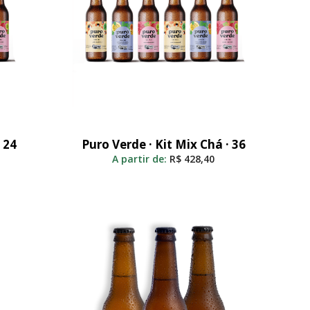
 24
Puro Verde · Kit Mix Chá · 36
Adicionar Ao Carrinho
A partir de:
R$
428,40