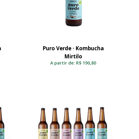
a
Puro Verde · Kombucha
Selecionar
Mirtilo
A partir de:
R$
190,80