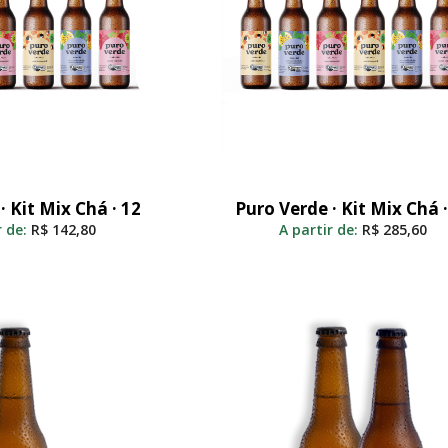
· Kit Mix Chá · 12
Puro Verde · Kit Mix Chá ·
nar Ao Carrinho
Adicionar Ao Carrinho
r de:
R$
142,80
A partir de:
R$
285,60