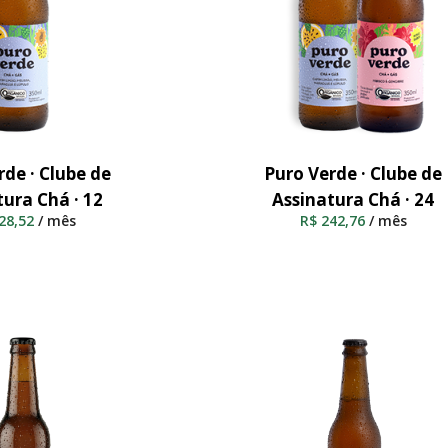
rde · Clube de
Puro Verde · Clube de
nar Ao Carrinho
Adicionar Ao Carrinho
tura Chá · 12
Assinatura Chá · 24
28,52
/ mês
R$
242,76
/ mês