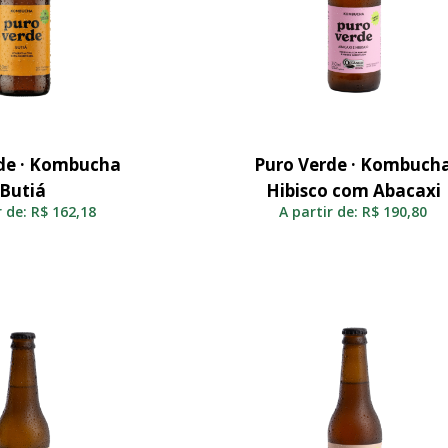
de · Kombucha
Puro Verde · Kombuch
elecionar
Selecionar
Butiá
Hibisco com Abacaxi
r de:
R$
162,18
A partir de:
R$
190,80