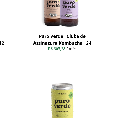
Puro Verde · Clube de
Adicionar Ao Carrinho
12
Assinatura Kombucha · 24
R$
305,28
/ mês