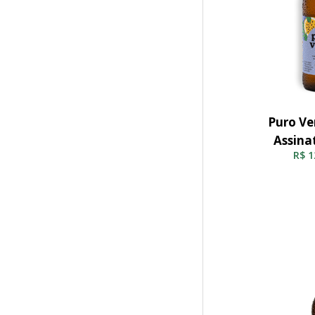
Puro Ve
Adicio
Assina
R$
1