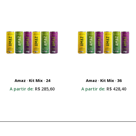
Amaz · Kit Mix · 24
Amaz · Kit Mix · 36
Adicionar Ao Carrinho
Adicionar Ao Carrinho
A partir de:
R$
285,60
A partir de:
R$
428,40