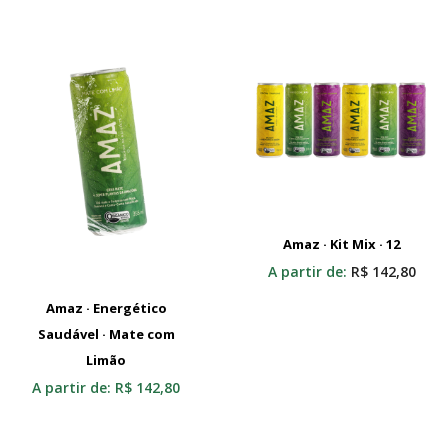
Amaz · Kit Mix · 12
Adicionar Ao Carrinho
A partir de:
R$
142,80
Amaz · Energético
Saudável · Mate com
Selecionar
Limão
A partir de:
R$
142,80