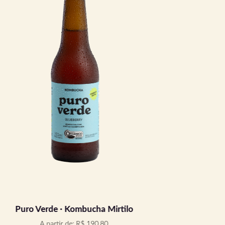
Puro Verde · Kombucha Mirtilo
Puro V
A partir de:
R$
190,80