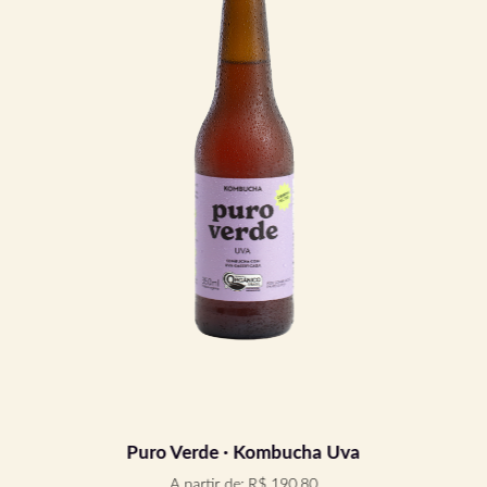
Puro Verde · Kombucha Uva
A partir de:
R$
190,80