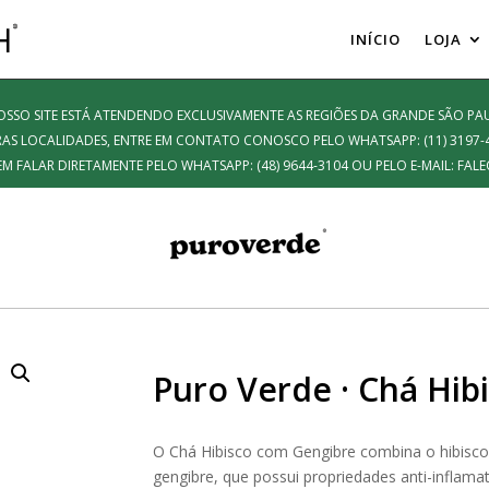
INÍCIO
LOJA
SO SITE ESTÁ ATENDENDO EXCLUSIVAMENTE AS REGIÕES DA GRANDE SÃO PAU
AS LOCALIDADES, ENTRE EM CONTATO CONOSCO PELO WHATSAPP: (11) 3197-
EM FALAR DIRETAMENTE PELO WHATSAPP: (48) 9644-3104 OU PELO E-MAIL: 
Puro Verde · Chá Hib
O Chá Hibisco com Gengibre combina o hibisco,
gengibre, que possui propriedades anti-inflam