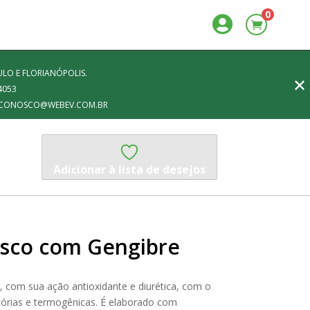
0

LO E FLORIANÓPOLIS.
✕
4053
FALECONOSCO@WEBEV.COM.BR
Adicionar à lista de desejos
isco com Gengibre
 com sua ação antioxidante e diurética, com o
atórias e termogênicas. É elaborado com