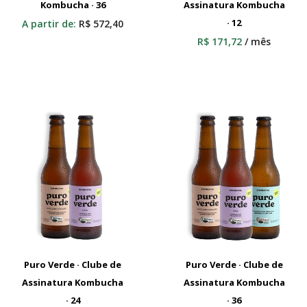
Kombucha · 36
Adicionar Ao Carrinho
Assinatura Kombucha
Adicionar Ao Carrinho
· 12
A partir de:
R$
572,40
R$
171,72
/ mês
Puro Verde · Clube de
Puro Verde · Clube de
Assinatura Kombucha
Adicionar Ao Carrinho
Assinatura Kombucha
Adicionar Ao Carrinho
· 24
· 36