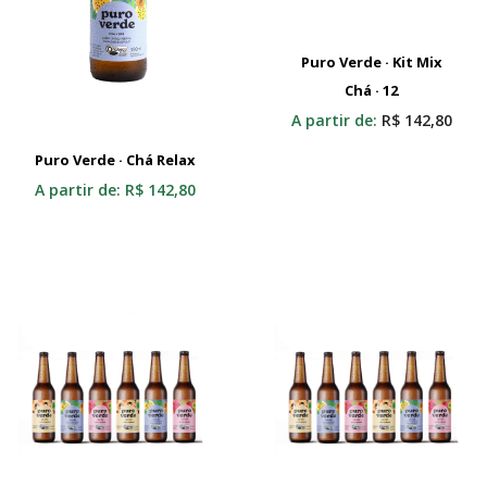
Puro Verde · Kit Mix
Adicionar Ao Carrinho
Chá · 12
A partir de:
R$
142,80
Puro Verde · Chá Relax
Selecionar
A partir de:
R$
142,80